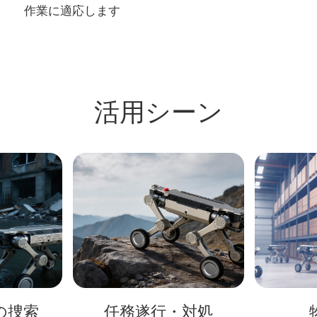
作業に適応します
活用シーン
の捜索
任務遂行・対処