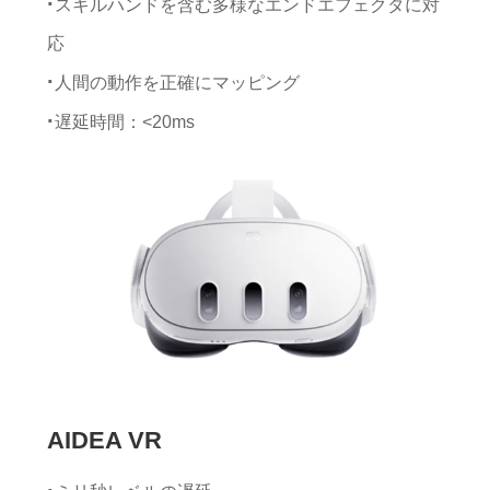
スキルハンドを含む多様なエンドエフェクタに対
応
人間の動作を正確にマッピング
遅延時間：<20ms
動作温度：0°-40
センササイズ：25*47*10 mm
センサ重量：4.1 g
ジャイロスコープレンジ：±2000 dps
加速度レンジ：±8 g
最小分解能：0.02°
静的姿勢精度：Roll/Pitch 1.0°，Yaw 2
データ計算フレームレート：400 Hz
AIDEA VR
データ出力フレームレート：100 Hz