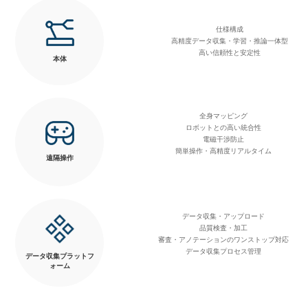
仕様構成
高精度データ収集・学習・推論一体型
高い信頼性と安定性
本体
全身マッピング
ロボットとの高い統合性
電磁干渉防止
簡単操作・高精度リアルタイム
遠隔操作
データ収集・アップロード
品質検査・加工
審査・アノテーションのワンストップ対応
データ収集プロセス管理
データ収集プラットフ
ォーム